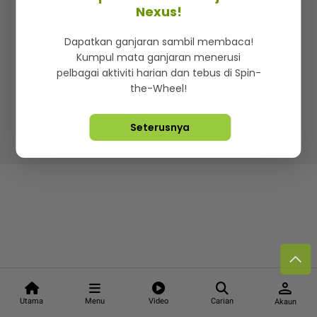
Kenali mStar
Iklan di SMG360
Hubungi Kami
Nexus!
Terma & Syarat
Dasar Privasi
Dapatkan ganjaran sambil membaca!
Kumpul mata ganjaran menerusi
pelbagai aktiviti harian dan tebus di Spin-
the-Wheel!
Lebih hot, viral dan sensasi
Seterusnya
Hakcipta Terpelihara ©
2026. Star Media Group Berhad
[197101000523 (10894-D)]
person
Utama
Menu
Video
Carian
Akaun