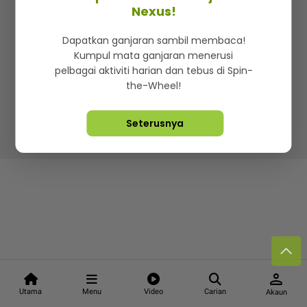
Kenali mStar
Iklan di SMG360
Hubungi Kami
Nexus!
Terma & Syarat
Dasar Privasi
Dapatkan ganjaran sambil membaca!
Kumpul mata ganjaran menerusi
pelbagai aktiviti harian dan tebus di Spin-
the-Wheel!
Lebih hot, viral dan sensasi
Seterusnya
Hakcipta Terpelihara ©
2026. Star Media Group Berhad
[197101000523 (10894-D)]
person
Utama
Menu
Video
Carian
Akaun