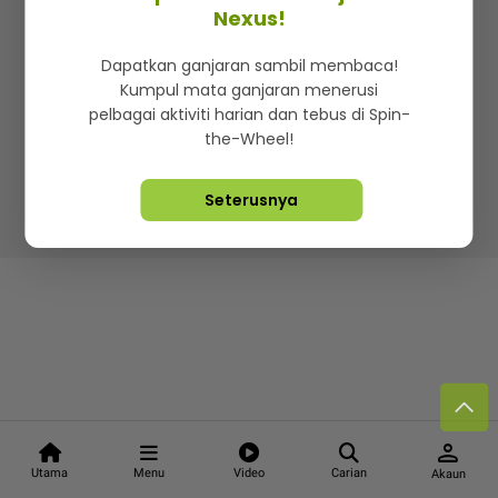
Kenali mStar
Iklan di SMG360
Hubungi Kami
Nexus!
Terma & Syarat
Dasar Privasi
Dapatkan ganjaran sambil membaca!
Kumpul mata ganjaran menerusi
pelbagai aktiviti harian dan tebus di Spin-
the-Wheel!
Lebih hot, viral dan sensasi
Seterusnya
Hakcipta Terpelihara ©
2026. Star Media Group Berhad
[197101000523 (10894-D)]
person
Utama
Menu
Video
Carian
Akaun