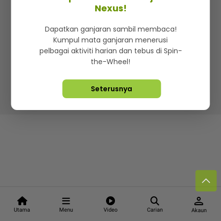
Kenali mStar
Iklan di SMG360
Hubungi Kami
Nexus!
Terma & Syarat
Dasar Privasi
Dapatkan ganjaran sambil membaca!
Kumpul mata ganjaran menerusi
pelbagai aktiviti harian dan tebus di Spin-
the-Wheel!
Lebih hot, viral dan sensasi
Seterusnya
Hakcipta Terpelihara ©
2026. Star Media Group Berhad
[197101000523 (10894-D)]
person
Utama
Menu
Video
Carian
Akaun