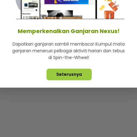
mStar
Iklan di SMG360
Hubungi Kami
Terma & Syarat
Dasa
Memperkenalkan Ganjaran Nexus!
Dapatkan ganjaran sambil membaca! Kumpul mata
Lebih hot, viral dan sensasi
ganjaran menerusi pelbagai aktiviti harian dan tebus
di Spin-the-Wheel!
ta Terpelihara ©
2026. Star Media Group Berhad [197101000523 (10
Seterusnya