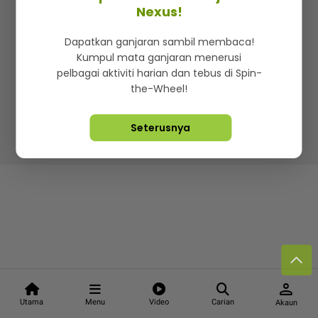
Kenali mStar
Iklan di SMG360
Hubungi Kami
Nexus!
Terma & Syarat
Dasar Privasi
Dapatkan ganjaran sambil membaca!
Kumpul mata ganjaran menerusi
pelbagai aktiviti harian dan tebus di Spin-
the-Wheel!
Lebih hot, viral dan sensasi
Seterusnya
Hakcipta Terpelihara ©
2026. Star Media Group Berhad
[197101000523 (10894-D)]
person
Utama
Menu
Video
Carian
Akaun