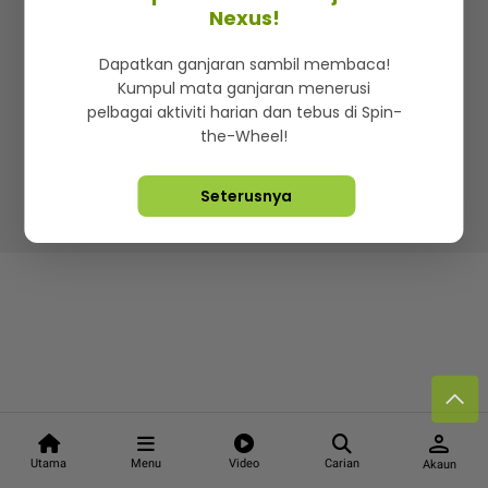
Kenali mStar
Iklan di SMG360
Hubungi Kami
Nexus!
Terma & Syarat
Dasar Privasi
Dapatkan ganjaran sambil membaca!
Kumpul mata ganjaran menerusi
pelbagai aktiviti harian dan tebus di Spin-
the-Wheel!
Lebih hot, viral dan sensasi
Seterusnya
Hakcipta Terpelihara ©
2026. Star Media Group Berhad
[197101000523 (10894-D)]
person
Utama
Menu
Video
Carian
Akaun