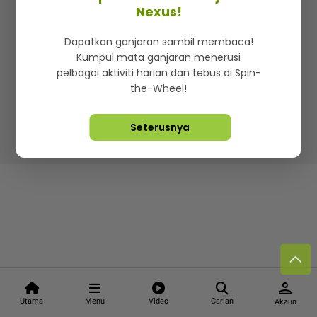
Kenali mStar
Iklan di SMG360
Hubungi Kami
Nexus!
Terma & Syarat
Dasar Privasi
Dapatkan ganjaran sambil membaca!
Kumpul mata ganjaran menerusi
pelbagai aktiviti harian dan tebus di Spin-
the-Wheel!
Lebih hot, viral dan sensasi
Seterusnya
Hakcipta Terpelihara ©
2026. Star Media Group Berhad
[197101000523 (10894-D)]
person
Utama
Menu
Video
Carian
Akaun