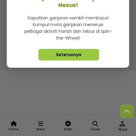
Kenali mStar
Iklan di SMG360
Hubungi Kami
Nexus!
Terma & Syarat
Dasar Privasi
Dapatkan ganjaran sambil membaca!
Kumpul mata ganjaran menerusi
pelbagai aktiviti harian dan tebus di Spin-
the-Wheel!
Lebih hot, viral dan sensasi
Seterusnya
Hakcipta Terpelihara ©
2026. Star Media Group Berhad
[197101000523 (10894-D)]
person
Utama
Menu
Video
Carian
Akaun