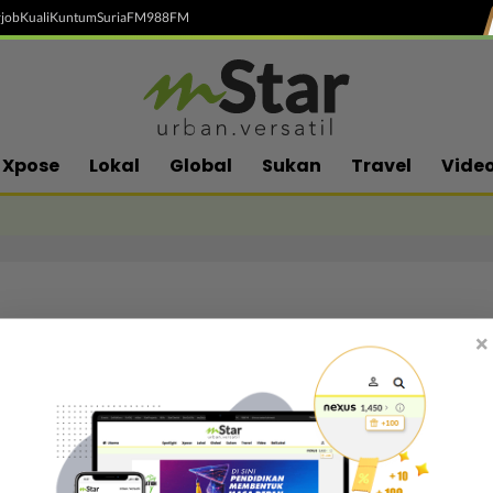
job
Kuali
Kuntum
SuriaFM
988FM
Xpose
Lokal
Global
Sukan
Travel
Vide
×
Follow media sosial kami