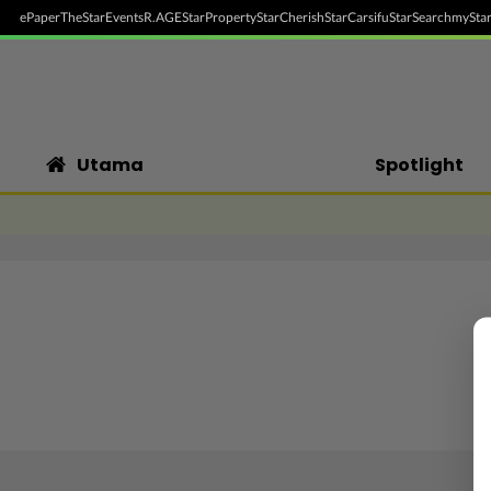
ePaper
TheStar
Events
R.AGE
StarProperty
StarCherish
StarCarsifu
StarSearch
myStar
Utama
Spotlight