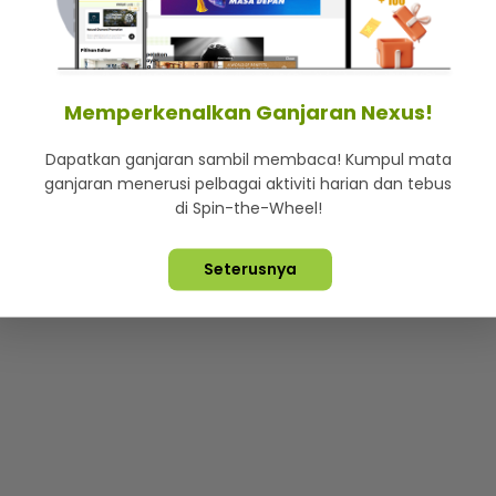
mStar
Iklan di SMG360
Hubungi Kami
Terma & Syarat
Dasa
Memperkenalkan Ganjaran Nexus!
Dapatkan ganjaran sambil membaca! Kumpul mata
Lebih hot, viral dan sensasi
ganjaran menerusi pelbagai aktiviti harian dan tebus
di Spin-the-Wheel!
ta Terpelihara ©
2026. Star Media Group Berhad [197101000523 (10
Seterusnya