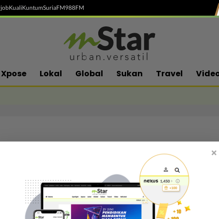
job
Kuali
Kuntum
SuriaFM
988FM
Xpose
Lokal
Global
Sukan
Travel
Vide
×
Follow media sosial kami