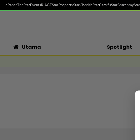
ePaper
TheStar
Events
R.AGE
StarProperty
StarCherish
StarCarsifu
StarSearch
myStar
Utama
Spotlight