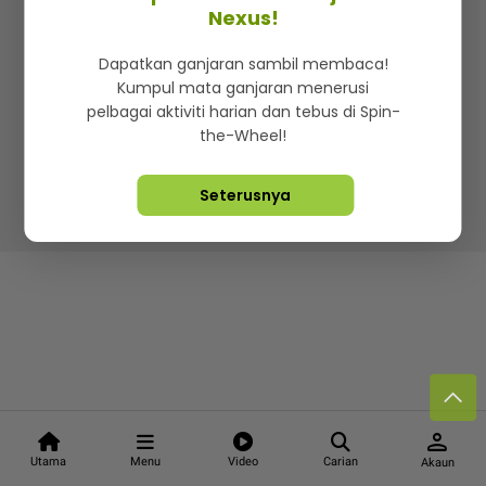
Kenali mStar
Iklan di SMG360
Hubungi Kami
Nexus!
Terma & Syarat
Dasar Privasi
Dapatkan ganjaran sambil membaca!
Kumpul mata ganjaran menerusi
pelbagai aktiviti harian dan tebus di Spin-
the-Wheel!
Lebih hot, viral dan sensasi
Seterusnya
Hakcipta Terpelihara ©
2026. Star Media Group Berhad
[197101000523 (10894-D)]
person
Utama
Menu
Video
Carian
Akaun