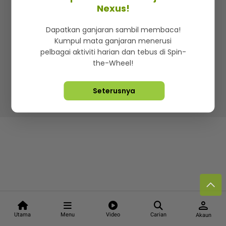
Kenali mStar
Iklan di SMG360
Hubungi Kami
Nexus!
Terma & Syarat
Dasar Privasi
Dapatkan ganjaran sambil membaca!
Kumpul mata ganjaran menerusi
pelbagai aktiviti harian dan tebus di Spin-
the-Wheel!
Lebih hot, viral dan sensasi
Seterusnya
Hakcipta Terpelihara ©
2026. Star Media Group Berhad
[197101000523 (10894-D)]
person
Utama
Menu
Video
Carian
Akaun