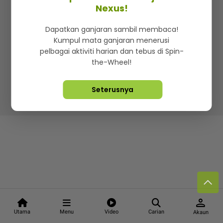
Kenali mStar
Iklan di SMG360
Hubungi Kami
Nexus!
Terma & Syarat
Dasar Privasi
Dapatkan ganjaran sambil membaca!
Kumpul mata ganjaran menerusi
pelbagai aktiviti harian dan tebus di Spin-
the-Wheel!
Lebih hot, viral dan sensasi
Seterusnya
Hakcipta Terpelihara ©
2026. Star Media Group Berhad
[197101000523 (10894-D)]
person
Utama
Menu
Video
Carian
Akaun