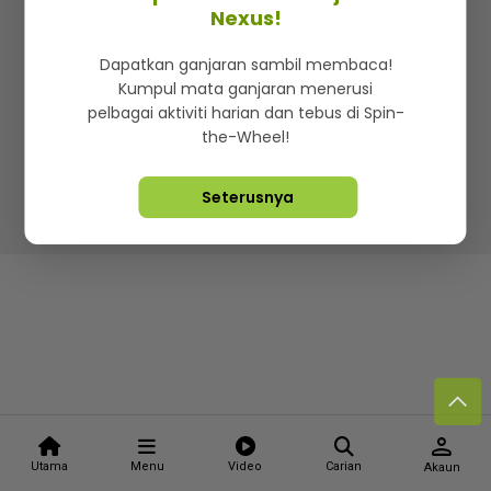
Kenali mStar
Iklan di SMG360
Hubungi Kami
Nexus!
Terma & Syarat
Dasar Privasi
Dapatkan ganjaran sambil membaca!
Kumpul mata ganjaran menerusi
pelbagai aktiviti harian dan tebus di Spin-
the-Wheel!
Lebih hot, viral dan sensasi
Seterusnya
Hakcipta Terpelihara ©
2026. Star Media Group Berhad
[197101000523 (10894-D)]
person
Utama
Menu
Video
Carian
Akaun