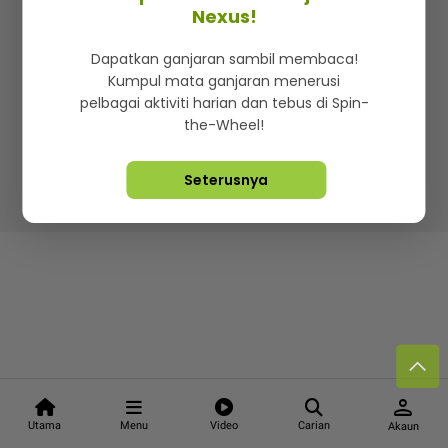
Kenali mStar
Iklan di SMG360
Hubungi Kami
Nexus!
Terma & Syarat
Dasar Privasi
Dapatkan ganjaran sambil membaca!
Kumpul mata ganjaran menerusi
pelbagai aktiviti harian dan tebus di Spin-
the-Wheel!
Lebih hot, viral dan sensasi
Seterusnya
Hakcipta Terpelihara ©
2026. Star Media Group Berhad
[197101000523 (10894-D)]
person
Utama
Menu
Video
Carian
Akaun