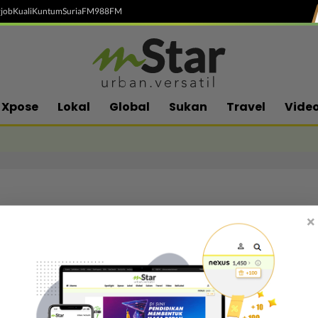
job
Kuali
Kuntum
SuriaFM
988FM
Xpose
Lokal
Global
Sukan
Travel
Vide
×
Follow media sosial kami