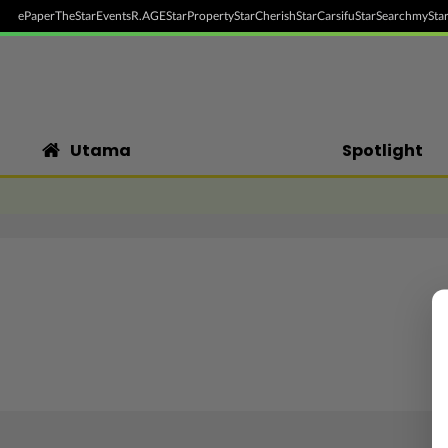
ePaper
TheStar
Events
R.AGE
StarProperty
StarCherish
StarCarsifu
StarSearch
myStar
Utama
Spotlight