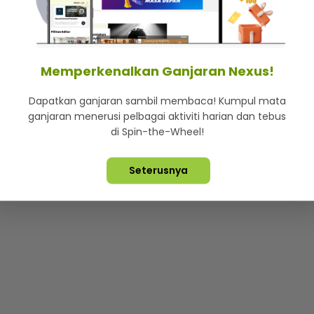
mStar
Iklan di SMG360
Hubungi Kami
Terma & Syarat
Dasa
Memperkenalkan Ganjaran Nexus!
Dapatkan ganjaran sambil membaca! Kumpul mata
Lebih hot, viral dan sensasi
ganjaran menerusi pelbagai aktiviti harian dan tebus
di Spin-the-Wheel!
ta Terpelihara ©
2026. Star Media Group Berhad [197101000523 (10
Seterusnya