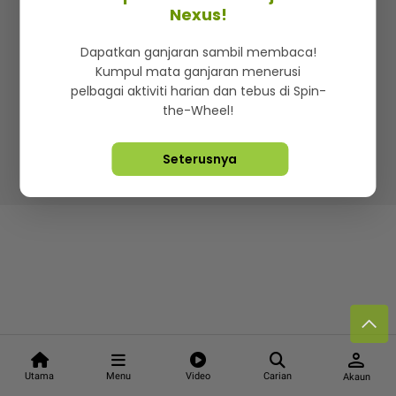
Kenali mStar
Iklan di SMG360
Hubungi Kami
Nexus!
Terma & Syarat
Dasar Privasi
Dapatkan ganjaran sambil membaca!
Kumpul mata ganjaran menerusi
pelbagai aktiviti harian dan tebus di Spin-
the-Wheel!
Lebih hot, viral dan sensasi
Seterusnya
Hakcipta Terpelihara ©
2026. Star Media Group Berhad
[197101000523 (10894-D)]
person
Utama
Menu
Video
Carian
Akaun