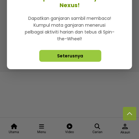
Kenali mStar
Iklan di SMG360
Hubungi Kami
Nexus!
Terma & Syarat
Dasar Privasi
Dapatkan ganjaran sambil membaca!
Kumpul mata ganjaran menerusi
pelbagai aktiviti harian dan tebus di Spin-
the-Wheel!
Lebih hot, viral dan sensasi
Seterusnya
Hakcipta Terpelihara ©
2026. Star Media Group Berhad
[197101000523 (10894-D)]
person
Utama
Menu
Video
Carian
Akaun