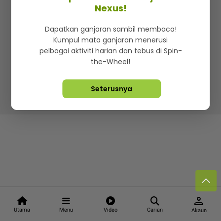
Kenali mStar
Iklan di SMG360
Hubungi Kami
Nexus!
Terma & Syarat
Dasar Privasi
Dapatkan ganjaran sambil membaca!
Kumpul mata ganjaran menerusi
pelbagai aktiviti harian dan tebus di Spin-
the-Wheel!
Lebih hot, viral dan sensasi
Seterusnya
Hakcipta Terpelihara ©
2026. Star Media Group Berhad
[197101000523 (10894-D)]
person
Utama
Menu
Video
Carian
Akaun