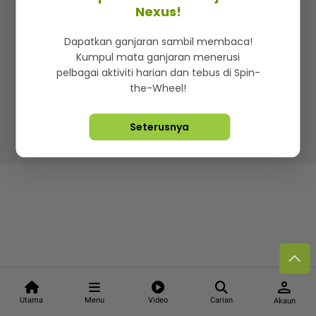
Kenali mStar
Iklan di SMG360
Hubungi Kami
Nexus!
Terma & Syarat
Dasar Privasi
Dapatkan ganjaran sambil membaca!
Kumpul mata ganjaran menerusi
pelbagai aktiviti harian dan tebus di Spin-
the-Wheel!
Lebih hot, viral dan sensasi
Seterusnya
Hakcipta Terpelihara ©
2026. Star Media Group Berhad
[197101000523 (10894-D)]
person
Utama
Menu
Video
Carian
Akaun