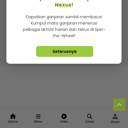
Kenali mStar
Iklan di SMG360
Hubungi Kami
Nexus!
Terma & Syarat
Dasar Privasi
Dapatkan ganjaran sambil membaca!
Kumpul mata ganjaran menerusi
pelbagai aktiviti harian dan tebus di Spin-
the-Wheel!
Lebih hot, viral dan sensasi
Seterusnya
Hakcipta Terpelihara ©
2026. Star Media Group Berhad
[197101000523 (10894-D)]
person
Utama
Menu
Video
Carian
Akaun