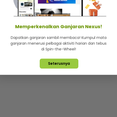
mStar
Iklan di SMG360
Hubungi Kami
Terma & Syarat
Dasa
Memperkenalkan Ganjaran Nexus!
Dapatkan ganjaran sambil membaca! Kumpul mata
Lebih hot, viral dan sensasi
ganjaran menerusi pelbagai aktiviti harian dan tebus
di Spin-the-Wheel!
ta Terpelihara ©
2026. Star Media Group Berhad [197101000523 (10
Seterusnya