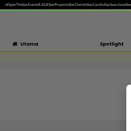
ePaper
TheStar
Events
R.AGE
StarProperty
StarCherish
StarCarsifu
StarSearch
myStar
Utama
Spotlight