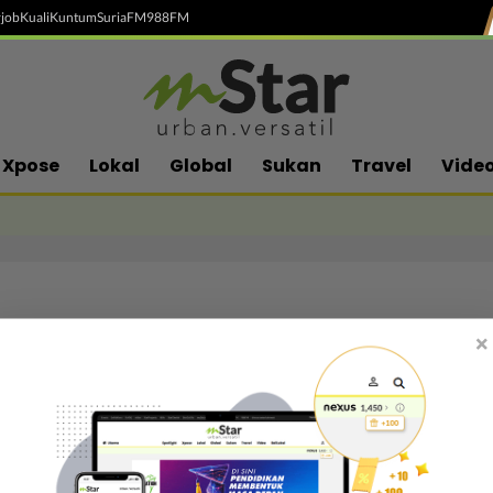
job
Kuali
Kuntum
SuriaFM
988FM
Xpose
Lokal
Global
Sukan
Travel
Vide
×
Follow media sosial kami