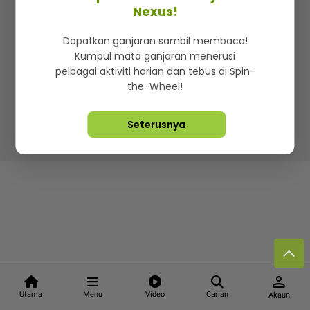
Kenali mStar
Iklan di SMG360
Hubungi Kami
Nexus!
Terma & Syarat
Dasar Privasi
Dapatkan ganjaran sambil membaca!
Kumpul mata ganjaran menerusi
pelbagai aktiviti harian dan tebus di Spin-
the-Wheel!
Lebih hot, viral dan sensasi
Seterusnya
Hakcipta Terpelihara ©
2026. Star Media Group Berhad
[197101000523 (10894-D)]
person
Utama
Menu
Video
Carian
Akaun