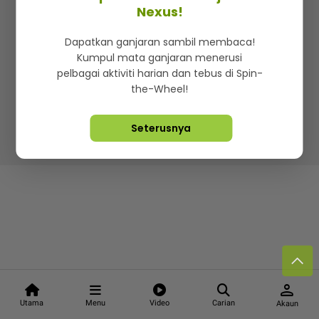
Kenali mStar
Iklan di SMG360
Hubungi Kami
Nexus!
Terma & Syarat
Dasar Privasi
Dapatkan ganjaran sambil membaca!
Kumpul mata ganjaran menerusi
pelbagai aktiviti harian dan tebus di Spin-
the-Wheel!
Lebih hot, viral dan sensasi
Seterusnya
Hakcipta Terpelihara ©
2026. Star Media Group Berhad
[197101000523 (10894-D)]
person
Utama
Menu
Video
Carian
Akaun