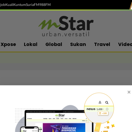
job
Kuali
Kuntum
SuriaFM
988FM
Xpose
Lokal
Global
Sukan
Travel
Vide
×
Follow media sosial kami