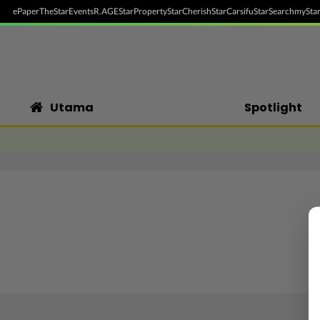
ePaper
TheStar
Events
R.AGE
StarProperty
StarCherish
StarCarsifu
StarSearch
myStar
Utama
Spotlight