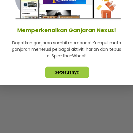
mStar
Iklan di SMG360
Hubungi Kami
Terma & Syarat
Dasa
Memperkenalkan Ganjaran Nexus!
Dapatkan ganjaran sambil membaca! Kumpul mata
Lebih hot, viral dan sensasi
ganjaran menerusi pelbagai aktiviti harian dan tebus
di Spin-the-Wheel!
ta Terpelihara ©
2026. Star Media Group Berhad [197101000523 (10
Seterusnya