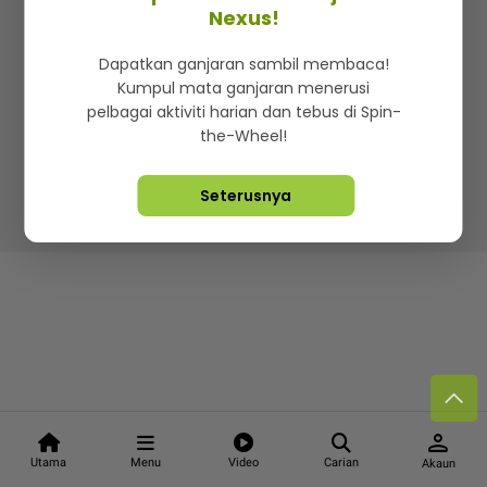
Kenali mStar
Iklan di SMG360
Hubungi Kami
Nexus!
Terma & Syarat
Dasar Privasi
Dapatkan ganjaran sambil membaca!
Kumpul mata ganjaran menerusi
pelbagai aktiviti harian dan tebus di Spin-
the-Wheel!
Lebih hot, viral dan sensasi
Seterusnya
Hakcipta Terpelihara ©
2026. Star Media Group Berhad
[197101000523 (10894-D)]
person
Utama
Menu
Video
Carian
Akaun