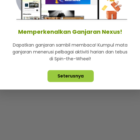
mStar
Iklan di SMG360
Hubungi Kami
Terma & Syarat
Dasa
Memperkenalkan Ganjaran Nexus!
Dapatkan ganjaran sambil membaca! Kumpul mata
Lebih hot, viral dan sensasi
ganjaran menerusi pelbagai aktiviti harian dan tebus
di Spin-the-Wheel!
ta Terpelihara ©
2026. Star Media Group Berhad [197101000523 (10
Seterusnya