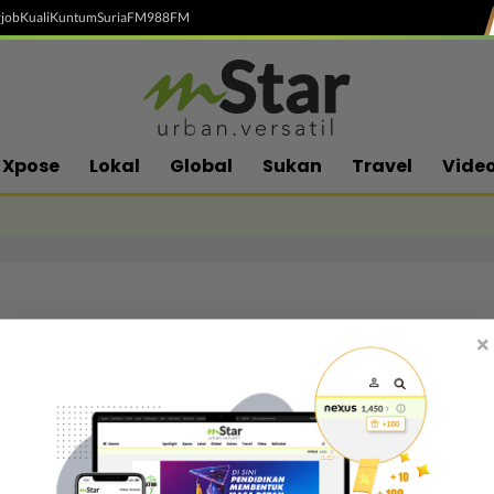
job
Kuali
Kuntum
SuriaFM
988FM
Xpose
Lokal
Global
Sukan
Travel
Vide
×
Follow media sosial kami