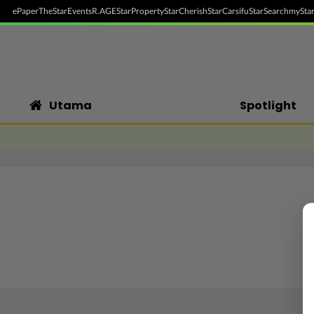
ePaper
TheStar
Events
R.AGE
StarProperty
StarCherish
StarCarsifu
StarSearch
myStar
Utama
Spotlight