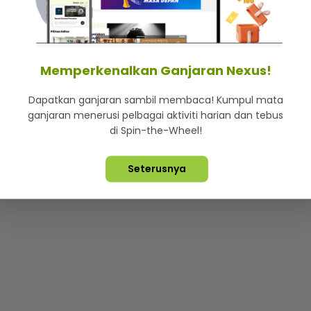
mStar
Iklan di SMG360
Hubungi Kami
Terma & Syarat
Dasa
Memperkenalkan Ganjaran Nexus!
Dapatkan ganjaran sambil membaca! Kumpul mata
Lebih hot, viral dan sensasi
ganjaran menerusi pelbagai aktiviti harian dan tebus
di Spin-the-Wheel!
ta Terpelihara ©
2026. Star Media Group Berhad [197101000523 (10
Seterusnya