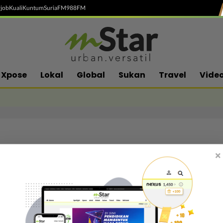
job
Kuali
Kuntum
SuriaFM
988FM
Xpose
Lokal
Global
Sukan
Travel
Vide
×
Follow media sosial kami