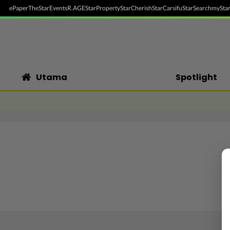
ePaper
TheStar
Events
R.AGE
StarProperty
StarCherish
StarCarsifu
StarSearch
myStar
Utama
Spotlight