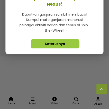
Kenali mStar
Iklan di SMG360
Hubungi Kami
Nexus!
Terma & Syarat
Dasar Privasi
Dapatkan ganjaran sambil membaca!
Kumpul mata ganjaran menerusi
pelbagai aktiviti harian dan tebus di Spin-
the-Wheel!
Lebih hot, viral dan sensasi
Seterusnya
Hakcipta Terpelihara ©
2026. Star Media Group Berhad
[197101000523 (10894-D)]
person
Utama
Menu
Video
Carian
Akaun