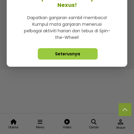
Kenali mStar
Iklan di SMG360
Hubungi Kami
Nexus!
Terma & Syarat
Dasar Privasi
Dapatkan ganjaran sambil membaca!
Kumpul mata ganjaran menerusi
pelbagai aktiviti harian dan tebus di Spin-
the-Wheel!
Lebih hot, viral dan sensasi
Seterusnya
Hakcipta Terpelihara ©
2026. Star Media Group Berhad
[197101000523 (10894-D)]
person
Utama
Menu
Video
Carian
Akaun