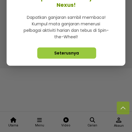
Kenali mStar
Iklan di SMG360
Hubungi Kami
Nexus!
Terma & Syarat
Dasar Privasi
Dapatkan ganjaran sambil membaca!
Kumpul mata ganjaran menerusi
pelbagai aktiviti harian dan tebus di Spin-
the-Wheel!
Lebih hot, viral dan sensasi
Seterusnya
Hakcipta Terpelihara ©
2026. Star Media Group Berhad
[197101000523 (10894-D)]
person
Utama
Menu
Video
Carian
Akaun