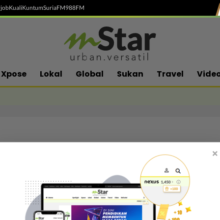
job
Kuali
Kuntum
SuriaFM
988FM
Xpose
Lokal
Global
Sukan
Travel
Vide
×
Follow media sosial kami