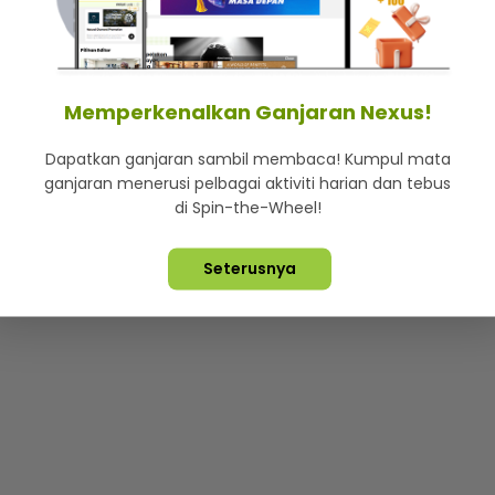
mStar
Iklan di SMG360
Hubungi Kami
Terma & Syarat
Dasa
Memperkenalkan Ganjaran Nexus!
Dapatkan ganjaran sambil membaca! Kumpul mata
Lebih hot, viral dan sensasi
ganjaran menerusi pelbagai aktiviti harian dan tebus
di Spin-the-Wheel!
ta Terpelihara ©
2026. Star Media Group Berhad [197101000523 (10
Seterusnya