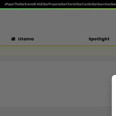
ePaper
TheStar
Events
R.AGE
StarProperty
StarCherish
StarCarsifu
StarSearch
myStar
Utama
Spotlight