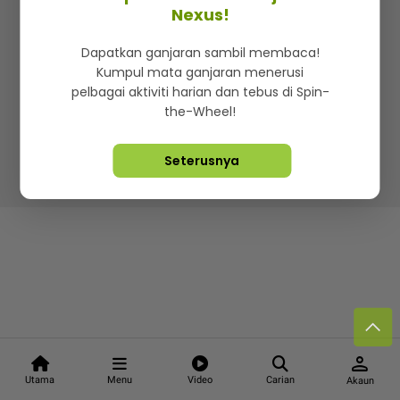
Kenali mStar
Iklan di SMG360
Hubungi Kami
Nexus!
Terma & Syarat
Dasar Privasi
Dapatkan ganjaran sambil membaca!
Kumpul mata ganjaran menerusi
pelbagai aktiviti harian dan tebus di Spin-
the-Wheel!
Lebih hot, viral dan sensasi
Seterusnya
Hakcipta Terpelihara ©
2026. Star Media Group Berhad
[197101000523 (10894-D)]
person
Utama
Menu
Video
Carian
Akaun