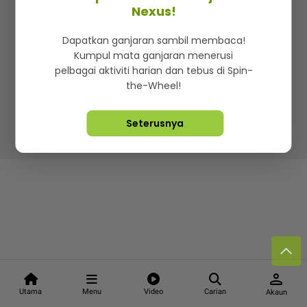
Kenali mStar
Iklan di SMG360
Hubungi Kami
Nexus!
Terma & Syarat
Dasar Privasi
Dapatkan ganjaran sambil membaca!
Kumpul mata ganjaran menerusi
pelbagai aktiviti harian dan tebus di Spin-
the-Wheel!
Lebih hot, viral dan sensasi
Seterusnya
Hakcipta Terpelihara ©
2026. Star Media Group Berhad
[197101000523 (10894-D)]
person
Utama
Menu
Video
Carian
Akaun