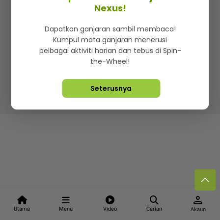
Kenali mStar
Iklan di SMG360
Hubungi Kami
Nexus!
Terma & Syarat
Dasar Privasi
Dapatkan ganjaran sambil membaca!
Kumpul mata ganjaran menerusi
pelbagai aktiviti harian dan tebus di Spin-
the-Wheel!
Lebih hot, viral dan sensasi
Seterusnya
Hakcipta Terpelihara ©
2026. Star Media Group Berhad
[197101000523 (10894-D)]
person
Utama
Menu
Video
Carian
Akaun