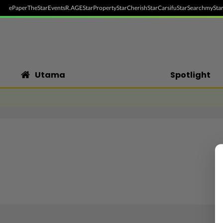
ePaper
TheStar
Events
R.AGE
StarProperty
StarCherish
StarCarsifu
StarSearch
myStar
Utama
Spotlight