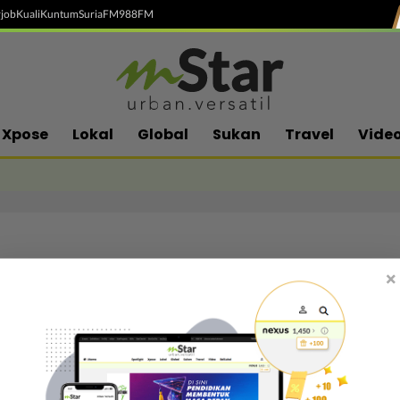
job
Kuali
Kuntum
SuriaFM
988FM
Xpose
Lokal
Global
Sukan
Travel
Vide
×
Follow media sosial kami