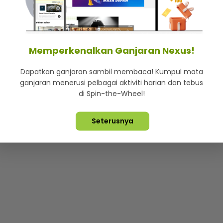
mStar
Iklan di SMG360
Hubungi Kami
Terma & Syarat
Dasa
Memperkenalkan Ganjaran Nexus!
Dapatkan ganjaran sambil membaca! Kumpul mata
Lebih hot, viral dan sensasi
ganjaran menerusi pelbagai aktiviti harian dan tebus
di Spin-the-Wheel!
ta Terpelihara ©
2026. Star Media Group Berhad [197101000523 (10
Seterusnya