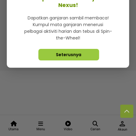
Kenali mStar
Iklan di SMG360
Hubungi Kami
Nexus!
Terma & Syarat
Dasar Privasi
Dapatkan ganjaran sambil membaca!
Kumpul mata ganjaran menerusi
pelbagai aktiviti harian dan tebus di Spin-
the-Wheel!
Lebih hot, viral dan sensasi
Seterusnya
Hakcipta Terpelihara ©
2026. Star Media Group Berhad
[197101000523 (10894-D)]
person
Utama
Menu
Video
Carian
Akaun