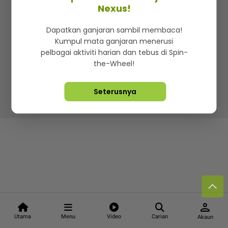
Kenali mStar
Iklan di SMG360
Hubungi Kami
Nexus!
Terma & Syarat
Dasar Privasi
Dapatkan ganjaran sambil membaca!
Kumpul mata ganjaran menerusi
pelbagai aktiviti harian dan tebus di Spin-
the-Wheel!
Lebih hot, viral dan sensasi
Seterusnya
Hakcipta Terpelihara ©
2026. Star Media Group Berhad
[197101000523 (10894-D)]
person
Utama
Menu
Video
Carian
Akaun