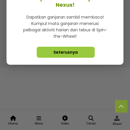
Kenali mStar
Iklan di SMG360
Hubungi Kami
Nexus!
Terma & Syarat
Dasar Privasi
Dapatkan ganjaran sambil membaca!
Kumpul mata ganjaran menerusi
pelbagai aktiviti harian dan tebus di Spin-
the-Wheel!
Lebih hot, viral dan sensasi
Seterusnya
Hakcipta Terpelihara ©
2026. Star Media Group Berhad
[197101000523 (10894-D)]
person
Utama
Menu
Video
Carian
Akaun