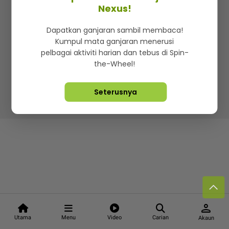
Kenali mStar
Iklan di SMG360
Hubungi Kami
Nexus!
Terma & Syarat
Dasar Privasi
Dapatkan ganjaran sambil membaca!
Kumpul mata ganjaran menerusi
pelbagai aktiviti harian dan tebus di Spin-
the-Wheel!
Lebih hot, viral dan sensasi
Seterusnya
Hakcipta Terpelihara ©
2026. Star Media Group Berhad
[197101000523 (10894-D)]
person
Utama
Menu
Video
Carian
Akaun