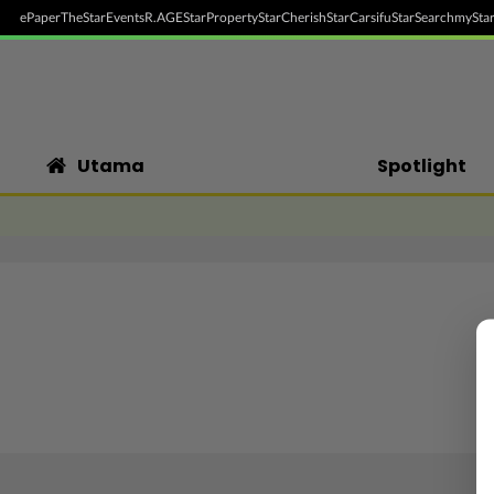
ePaper
TheStar
Events
R.AGE
StarProperty
StarCherish
StarCarsifu
StarSearch
myStar
Utama
Spotlight