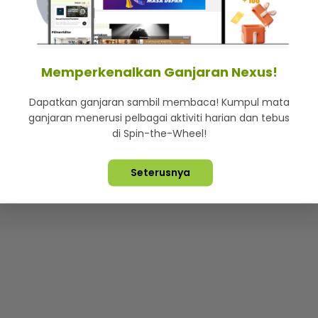
mStar
Iklan di SMG360
Hubungi Kami
Terma & Syarat
Dasa
Memperkenalkan Ganjaran Nexus!
Dapatkan ganjaran sambil membaca! Kumpul mata
Lebih hot, viral dan sensasi
ganjaran menerusi pelbagai aktiviti harian dan tebus
di Spin-the-Wheel!
ta Terpelihara ©
2026. Star Media Group Berhad [197101000523 (10
Seterusnya