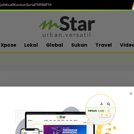
job
Kuali
Kuntum
SuriaFM
988FM
Xpose
Lokal
Global
Sukan
Travel
Vide
×
Follow media sosial kami