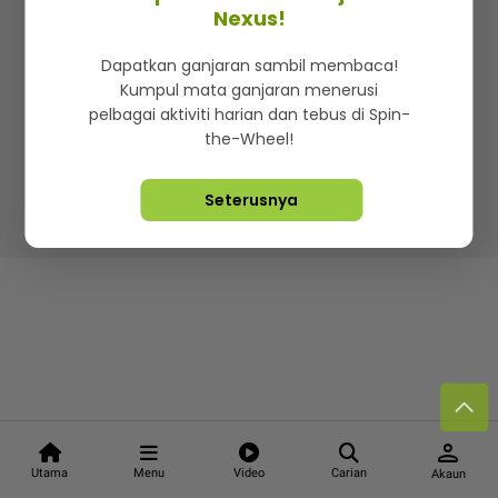
Kenali mStar
Iklan di SMG360
Hubungi Kami
Nexus!
Terma & Syarat
Dasar Privasi
Dapatkan ganjaran sambil membaca!
Kumpul mata ganjaran menerusi
pelbagai aktiviti harian dan tebus di Spin-
the-Wheel!
Lebih hot, viral dan sensasi
Seterusnya
Hakcipta Terpelihara ©
2026. Star Media Group Berhad
[197101000523 (10894-D)]
person
Utama
Menu
Video
Carian
Akaun