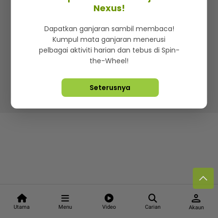
Kenali mStar
Iklan di SMG360
Hubungi Kami
Nexus!
Terma & Syarat
Dasar Privasi
Dapatkan ganjaran sambil membaca!
Kumpul mata ganjaran menerusi
pelbagai aktiviti harian dan tebus di Spin-
the-Wheel!
Lebih hot, viral dan sensasi
Seterusnya
Hakcipta Terpelihara ©
2026. Star Media Group Berhad
[197101000523 (10894-D)]
person
Utama
Menu
Video
Carian
Akaun