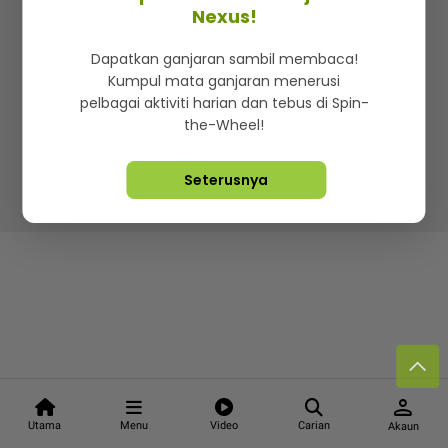
Kenali mStar
Iklan di SMG360
Hubungi Kami
Nexus!
Terma & Syarat
Dasar Privasi
Dapatkan ganjaran sambil membaca!
Kumpul mata ganjaran menerusi
pelbagai aktiviti harian dan tebus di Spin-
the-Wheel!
Lebih hot, viral dan sensasi
Seterusnya
Hakcipta Terpelihara ©
2026. Star Media Group Berhad
[197101000523 (10894-D)]
person
Utama
Menu
Video
Carian
Akaun