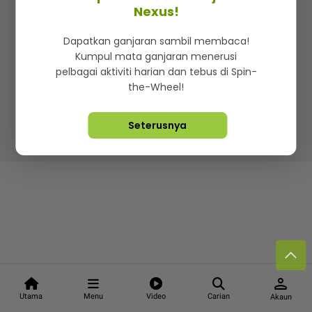
Kenali mStar
Iklan di SMG360
Hubungi Kami
Nexus!
Terma & Syarat
Dasar Privasi
Dapatkan ganjaran sambil membaca!
Kumpul mata ganjaran menerusi
pelbagai aktiviti harian dan tebus di Spin-
the-Wheel!
Lebih hot, viral dan sensasi
Seterusnya
Hakcipta Terpelihara ©
2026. Star Media Group Berhad
[197101000523 (10894-D)]
person
Utama
Menu
Video
Carian
Akaun