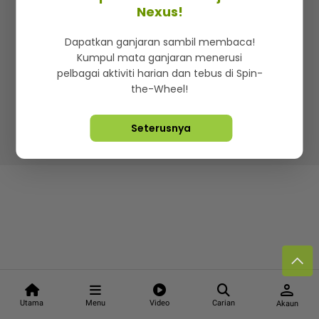
Kenali mStar
Iklan di SMG360
Hubungi Kami
Nexus!
Terma & Syarat
Dasar Privasi
Dapatkan ganjaran sambil membaca!
Kumpul mata ganjaran menerusi
pelbagai aktiviti harian dan tebus di Spin-
the-Wheel!
Lebih hot, viral dan sensasi
Seterusnya
Hakcipta Terpelihara ©
2026. Star Media Group Berhad
[197101000523 (10894-D)]
person
Utama
Menu
Video
Carian
Akaun