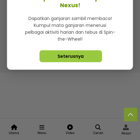
Kenali mStar
Iklan di SMG360
Hubungi Kami
Nexus!
Terma & Syarat
Dasar Privasi
Dapatkan ganjaran sambil membaca!
Kumpul mata ganjaran menerusi
pelbagai aktiviti harian dan tebus di Spin-
the-Wheel!
Lebih hot, viral dan sensasi
Seterusnya
Hakcipta Terpelihara ©
2026. Star Media Group Berhad
[197101000523 (10894-D)]
person
Utama
Menu
Video
Carian
Akaun