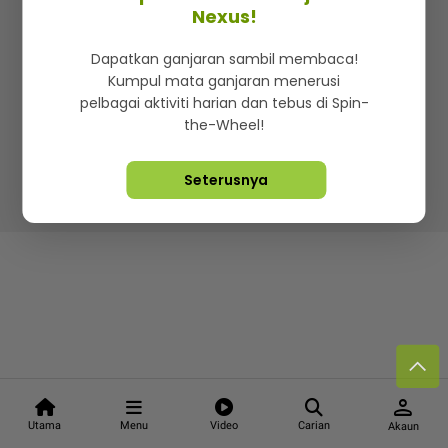
Kenali mStar
Iklan di SMG360
Hubungi Kami
Nexus!
Terma & Syarat
Dasar Privasi
Dapatkan ganjaran sambil membaca!
Kumpul mata ganjaran menerusi
pelbagai aktiviti harian dan tebus di Spin-
the-Wheel!
Lebih hot, viral dan sensasi
Seterusnya
Hakcipta Terpelihara ©
2026. Star Media Group Berhad
[197101000523 (10894-D)]
person
Utama
Menu
Video
Carian
Akaun