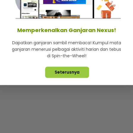
mStar
Iklan di SMG360
Hubungi Kami
Terma & Syarat
Dasa
Memperkenalkan Ganjaran Nexus!
Dapatkan ganjaran sambil membaca! Kumpul mata
Lebih hot, viral dan sensasi
ganjaran menerusi pelbagai aktiviti harian dan tebus
di Spin-the-Wheel!
ta Terpelihara ©
2026. Star Media Group Berhad [197101000523 (10
Seterusnya