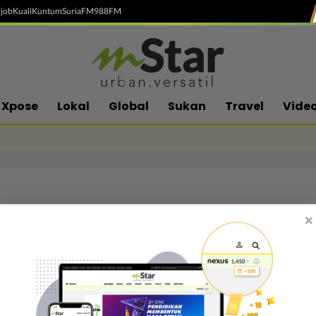
job
Kuali
Kuntum
SuriaFM
988FM
Xpose
Lokal
Global
Sukan
Travel
Vide
×
Follow media sosial kami