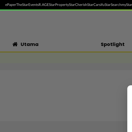
ePaper
TheStar
Events
R.AGE
StarProperty
StarCherish
StarCarsifu
StarSearch
myStar
Utama
Spotlight